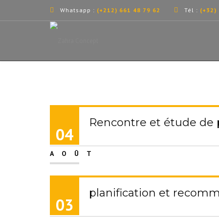
Whatsapp :
(+212) 661 48 79 62
Tél :
(+32)
Rencontre et étude de 
04
AOÛT
planification et recom
03