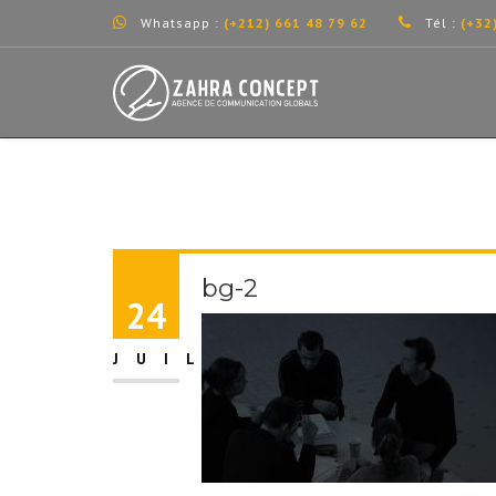
Whatsapp :
(+212) 661 48 79 62
Tél :
(+32
bg-2
24
JUIL