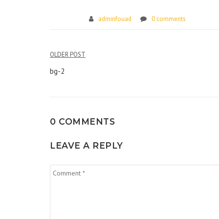
adminfouad
0 comments
Navigation
OLDER POST
de
bg-2
l’article
0 COMMENTS
LEAVE A REPLY