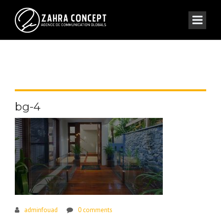
bg-4
adminfouad
0 comments