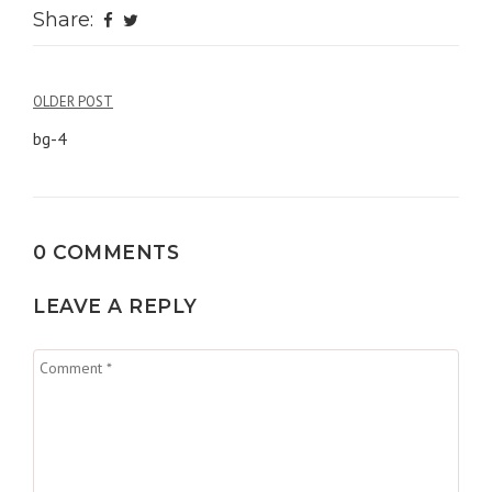
Share:
Navigation
OLDER POST
de
bg-4
l’article
0 COMMENTS
LEAVE A REPLY