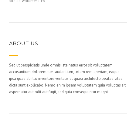
Site de WordPress-FR
ABOUT US
Sed ut perspiciatis unde omnis iste natus error sit voluptatem
accusantium doloremque laudantium, totam rem aperiam, eaque
ipsa quae ab illo inventore veritatis et quasi architecto beatae vitae
dicta sunt explicabo. Nemo enim ipsam voluptatem quia voluptas sit
aspernatur aut odit aut fugit, sed quia consequuntur magni