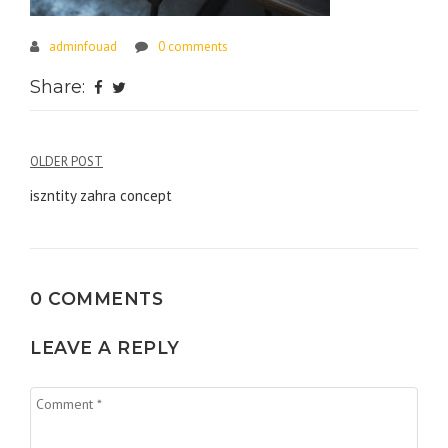
adminfouad
0 comments
Share:
Navigation
OLDER POST
de
iszntity zahra concept
l’article
0 COMMENTS
LEAVE A REPLY