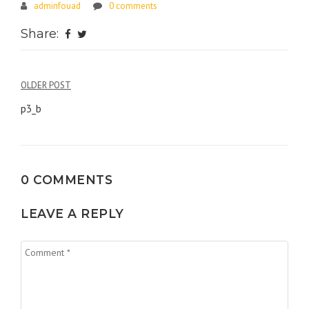
adminfouad
0 comments
Share:
Navigation
OLDER POST
de
p3_b
l’article
0 COMMENTS
LEAVE A REPLY