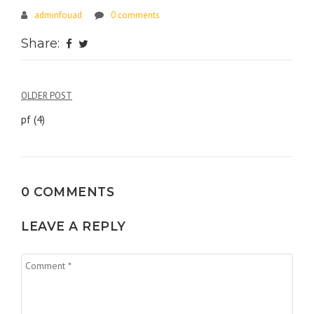
adminfouad
0 comments
Share:
Navigation
OLDER POST
de
pf (4)
l’article
0 COMMENTS
LEAVE A REPLY