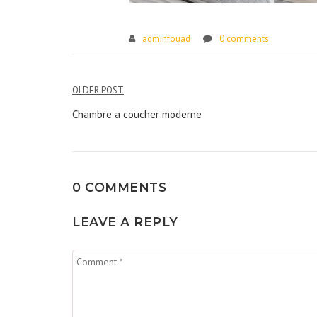
adminfouad
0 comments
Navigation
OLDER POST
de
Chambre a coucher moderne
l’article
0 COMMENTS
LEAVE A REPLY