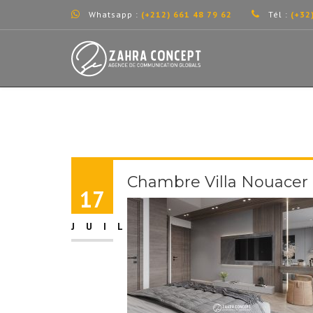
Whatsapp :
(+212) 661 48 79 62
Tél :
(+32
Chambre Villa Nouacer
17
JUIL