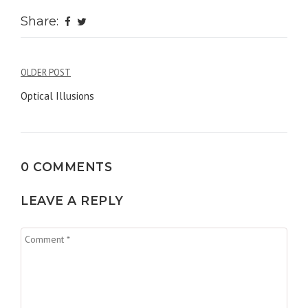
Share:
Navigation
OLDER POST
de
Optical Illusions
l’article
0 COMMENTS
LEAVE A REPLY