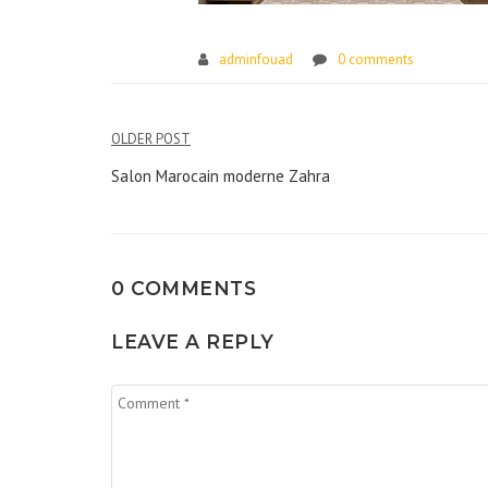
adminfouad
0 comments
Navigation
OLDER POST
de
Salon Marocain moderne Zahra
l’article
0 COMMENTS
LEAVE A REPLY