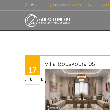
Whatsapp :
(+212) 661 48 79 62
Tél :
(+32
Villa Bouskoura 05
17
JUIL