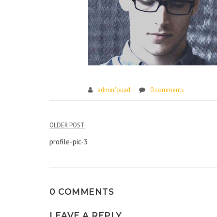
adminfouad
0 comments
Navigation
OLDER POST
de
profile-pic-3
l’article
0 COMMENTS
LEAVE A REPLY