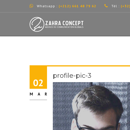
Whatsapp :
(+212) 661 48 79 62
Tél :
(+32
profile-pic-3
02
MAR