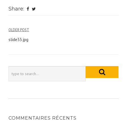
Share:
Navigation
OLDER POST
de
slide33.jpg
l’article
COMMENTAIRES RÉCENTS