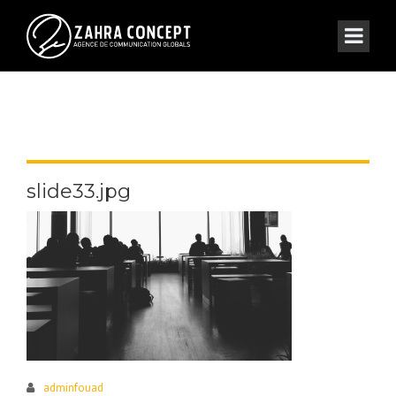
slide33.jpg
adminfouad