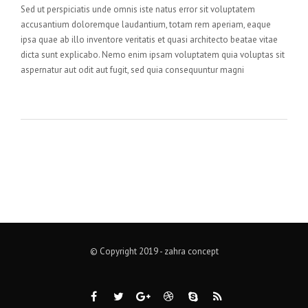
Sed ut perspiciatis unde omnis iste natus error sit voluptatem
accusantium doloremque laudantium, totam rem aperiam, eaque
ipsa quae ab illo inventore veritatis et quasi architecto beatae vitae
dicta sunt explicabo. Nemo enim ipsam voluptatem quia voluptas sit
aspernatur aut odit aut fugit, sed quia consequuntur magni
© Copyright 2019 - zahra concept