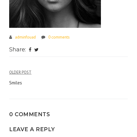
adminfouad
0 comments
Share:
Navigation
OLDER POST
de
Smiles
l’article
0 COMMENTS
LEAVE A REPLY