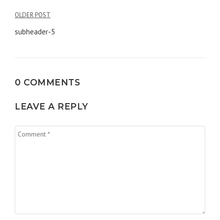
Navigation
OLDER POST
de
subheader-5
l’article
0 COMMENTS
LEAVE A REPLY