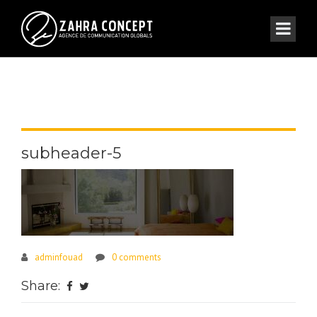
subheader-5
adminfouad
0 comments
Share: